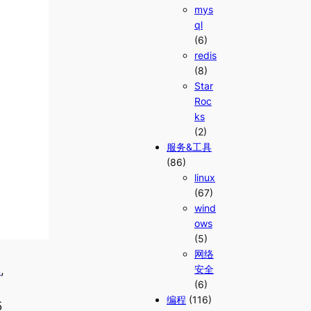
mys
ql
(6)
redis
(8)
Star
Roc
ks
(2)
服务&工具
(86)
linux
(67)
wind
ows
(5)
网络
具
, 
安全
(6)
编程
(116)
5