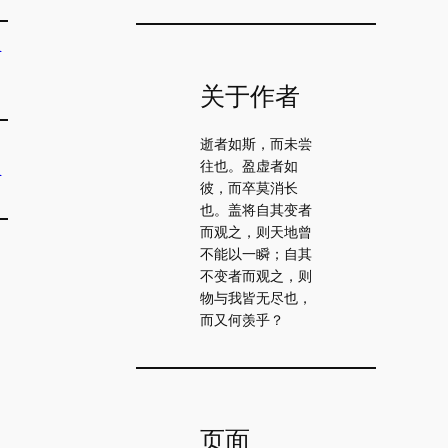
程
关于作者
逝者如斯，而未尝
往也。盈虚者如
程
彼，而卒莫消长
也。盖将自其变者
而观之，则天地曾
不能以一瞬；自其
不变者而观之，则
物与我皆无尽也，
而又何羡乎？
页面