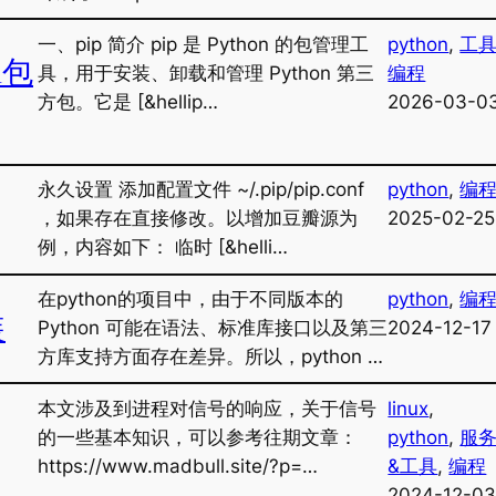
一、pip 简介 pip 是 Python 的包管理工
python
, 
工
n包
具，用于安装、卸载和管理 Python 第三
编程
方包。它是 [&hellip…
2026-03-0
永久设置 添加配置文件 ~/.pip/pip.conf
python
, 
编
，如果存在直接修改。以增加豆瓣源为
2025-02-25
例，内容如下： 临时 [&helli…
在python的项目中，由于不同版本的
python
, 
编
装
Python 可能在语法、标准库接口以及第三
2024-12-17
方库支持方面存在差异。所以，python …
本文涉及到进程对信号的响应，关于信号
linux
, 
的一些基本知识，可以参考往期文章：
python
, 
服
https://www.madbull.site/?p=…
&工具
, 
编程
2024-12-0