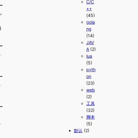
C/C
++
具
, 
(45)
gola
3
ng
(14)
JAV
A
(2)
程
lua
(5)
pyth
on
程
(23)
web
(2)
工具
(32)
脚本
务
(5)
默认
(2)
3