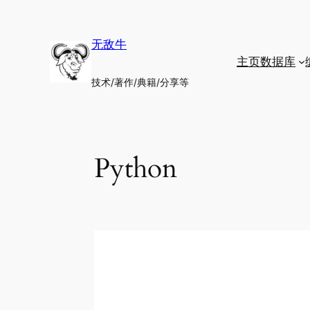
跳
至
无敌牛
内
主页
数据库
容
技术/著作/典籍/分享等
Python