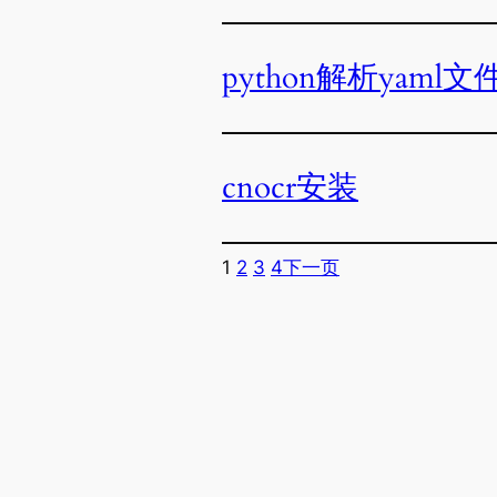
python解析yaml文
cnocr安装
1
2
3
4
下一页