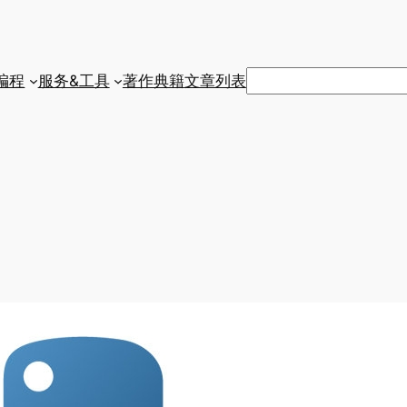
搜
编程
服务&工具
著作典籍
文章列表
索