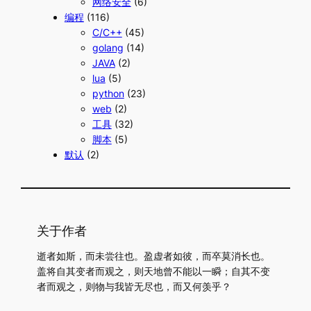
网络安全
(6)
编程
(116)
C/C++
(45)
golang
(14)
JAVA
(2)
lua
(5)
python
(23)
web
(2)
工具
(32)
脚本
(5)
默认
(2)
关于作者
逝者如斯，而未尝往也。盈虚者如彼，而卒莫消长也。
盖将自其变者而观之，则天地曾不能以一瞬；自其不变
者而观之，则物与我皆无尽也，而又何羡乎？