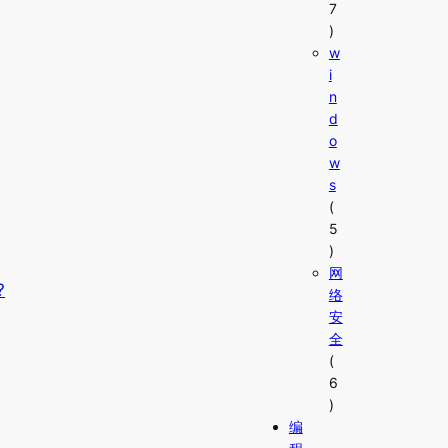
7
)
w
i
n
d
o
w
s
(
5
)
网
?
络
安
全
(
6
)
编