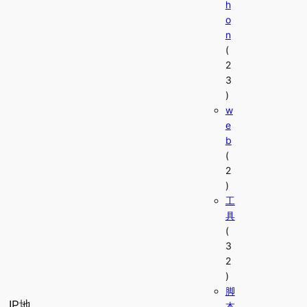
h
o
n
(
2
3
)
w
e
b
(
2
)
工
具
(
3
2
)
脚
，IP地
本