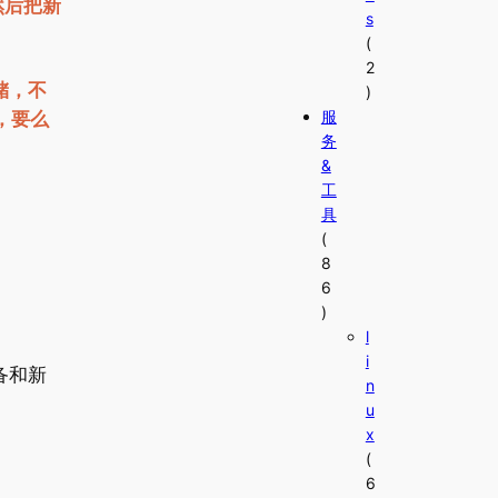
然后把新
s
(
2
储，不
)
服
，要么
务
&
工
具
(
8
6
)
l
i
备和新
n
u
x
(
6