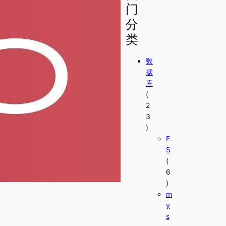
门
分
类
数
据
库
(
2
3
)
E
S
(
6
)
m
y
s