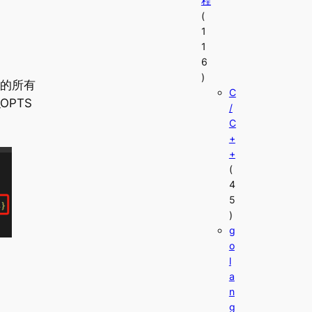
程
(
1
1
6
)
的所有
C
PTS
/
C
+
+
(
4
5
)
g
o
l
a
n
g