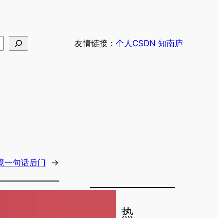
友情链接：
个人CSDN
知南庐
x环境一句话后门
→
热