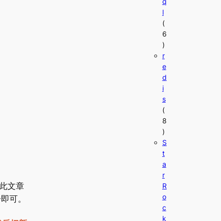
q
l
(
6
)
r
e
d
i
s
(
8
)
S
t
a
r
。此文章
R
o
步即可。
c
k