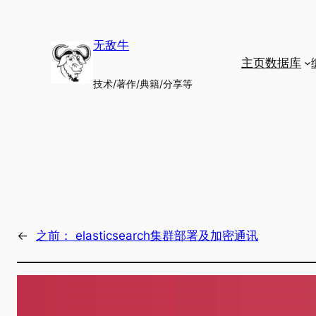
跳
至
无敌牛
内
主页
数据库
容
技术/著作/典籍/分享等
←
之前：
elasticsearch集群部署及加密通讯