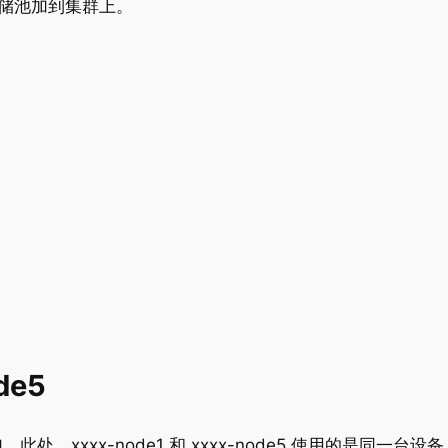
储池加到集群上。
de5
此处，xxxx-node1 和 xxxx-node5 使用的是同一台设备