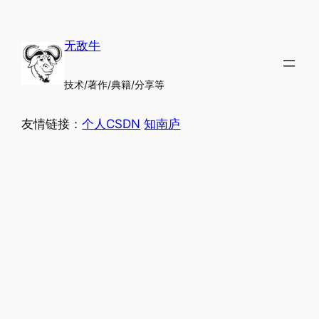
跳
至
无敌牛
内
容
技术/著作/典籍/分享等
友情链接：
个人CSDN
知南庐