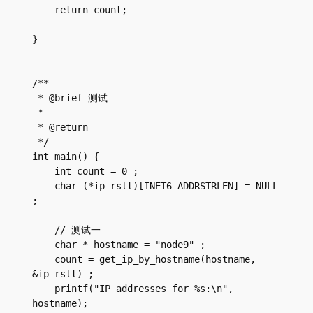
    return count;

}

/**

 * @brief 测试

 *

 * @return 

 */

int main() {

    int count = 0 ;

    char (*ip_rslt)[INET6_ADDRSTRLEN] = NULL 
; 

    // 测试一

    char * hostname = "node9" ;

    count = get_ip_by_hostname(hostname, 
&ip_rslt) ;

    printf("IP addresses for %s:\n", 
hostname);
