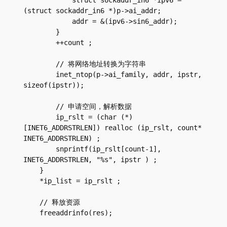
            struct sockaddr_in6 *ipv6 = 
(struct sockaddr_in6 *)p->ai_addr;

            addr = &(ipv6->sin6_addr);

        }

        ++count ;

        // 将网络地址转换为字符串

        inet_ntop(p->ai_family, addr, ipstr, 
sizeof(ipstr));

        // 申请空间，解析数据

        ip_rslt = (char (*) 
[INET6_ADDRSTRLEN]) realloc (ip_rslt, count* 
INET6_ADDRSTRLEN) ;

        snprintf(ip_rslt[count-1], 
INET6_ADDRSTRLEN, "%s", ipstr ) ;

    }

    *ip_list = ip_rslt ;

    // 释放资源

    freeaddrinfo(res);
