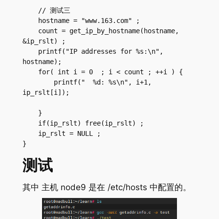
    // 测试三

    hostname = "www.163.com" ;

    count = get_ip_by_hostname(hostname, 
&ip_rslt) ;

    printf("IP addresses for %s:\n", 
hostname);

    for( int i = 0  ; i < count ; ++i ) {

        printf("  %d: %s\n", i+1, 
ip_rslt[i]);

    }

    if(ip_rslt) free(ip_rslt) ;

    ip_rslt = NULL ;

测试
其中 主机 node9 是在 /etc/hosts 中配置的。