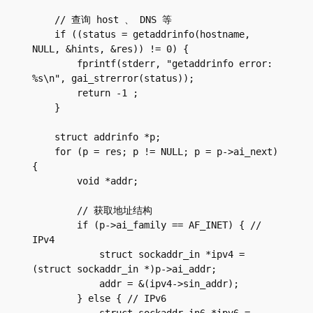
    // 查询 host 、 DNS 等

    if ((status = getaddrinfo(hostname, 
NULL, &hints, &res)) != 0) {

        fprintf(stderr, "getaddrinfo error: 
%s\n", gai_strerror(status));

        return -1 ; 

    }

    struct addrinfo *p;

    for (p = res; p != NULL; p = p->ai_next) 
{

        void *addr;

        // 获取地址结构

        if (p->ai_family == AF_INET) { // 
IPv4

            struct sockaddr_in *ipv4 = 
(struct sockaddr_in *)p->ai_addr;

            addr = &(ipv4->sin_addr);

        } else { // IPv6
