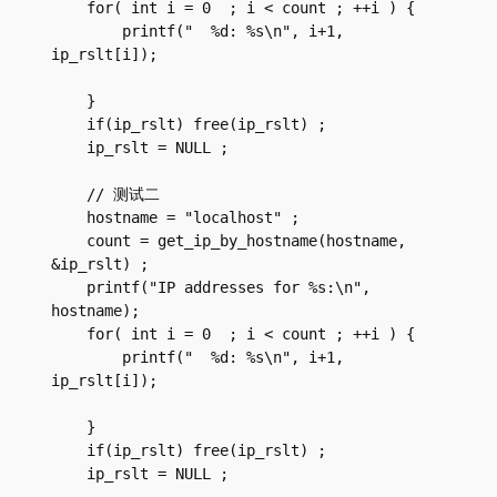
    for( int i = 0  ; i < count ; ++i ) {

        printf("  %d: %s\n", i+1, 
ip_rslt[i]);

    }

    if(ip_rslt) free(ip_rslt) ;

    ip_rslt = NULL ;

    // 测试二

    hostname = "localhost" ;

    count = get_ip_by_hostname(hostname, 
&ip_rslt) ;

    printf("IP addresses for %s:\n", 
hostname);

    for( int i = 0  ; i < count ; ++i ) {

        printf("  %d: %s\n", i+1, 
ip_rslt[i]);

    }

    if(ip_rslt) free(ip_rslt) ;

    ip_rslt = NULL ;
