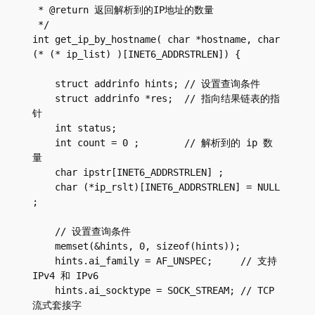
 * @return 返回解析到的IP地址的数量

 */

int get_ip_by_hostname( char *hostname, char 
(* (* ip_list) )[INET6_ADDRSTRLEN]) {

    struct addrinfo hints; // 设置查询条件

    struct addrinfo *res;  // 指向结果链表的指
针

    int status;

    int count = 0 ;        // 解析到的 ip 数
量

    char ipstr[INET6_ADDRSTRLEN] ;

    char (*ip_rslt)[INET6_ADDRSTRLEN] = NULL 
; 

    // 设置查询条件

    memset(&hints, 0, sizeof(hints));

    hints.ai_family = AF_UNSPEC;     // 支持 
IPv4 和 IPv6

    hints.ai_socktype = SOCK_STREAM; // TCP 
流式套接字
