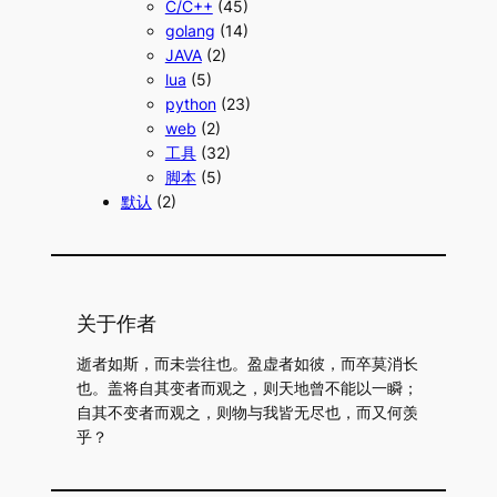
C/C++
(45)
golang
(14)
JAVA
(2)
lua
(5)
python
(23)
web
(2)
工具
(32)
脚本
(5)
默认
(2)
关于作者
逝者如斯，而未尝往也。盈虚者如彼，而卒莫消长
也。盖将自其变者而观之，则天地曾不能以一瞬；
自其不变者而观之，则物与我皆无尽也，而又何羡
乎？