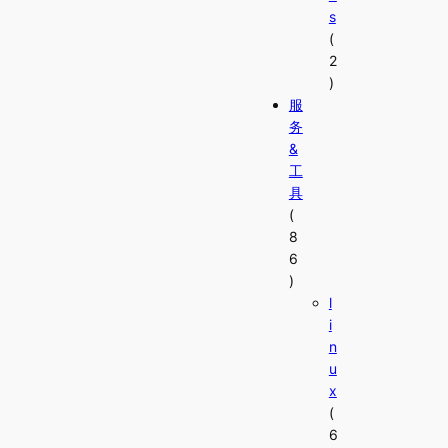
s
(
2
)
服
务
&
工
具
(
8
6
)
l
i
n
u
x
(
6