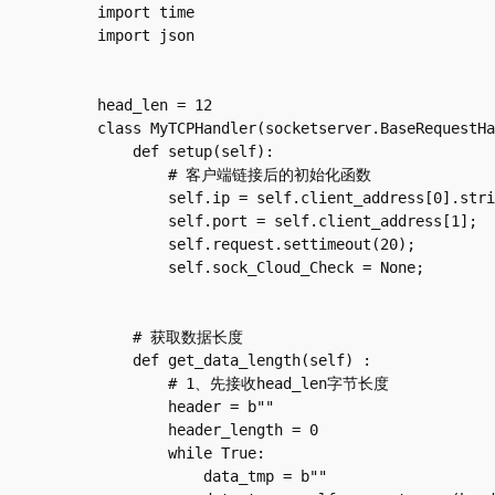
import time

import json

head_len = 12

class MyTCPHandler(socketserver.BaseRequestHa
    def setup(self):

        # 客户端链接后的初始化函数

        self.ip = self.client_address[0].strip();  # 获取客户端的ip

        self.port = self.client_address[1];        # 获取客户端的port

        self.request.settimeout(20);               # 对socket设置超时时间

        self.sock_Cloud_Check = None;

    # 获取数据长度

    def get_data_length(self) :

        # 1、先接收head_len字节长度

        header = b""

        header_length = 0

        while True:

            data_tmp = b""
