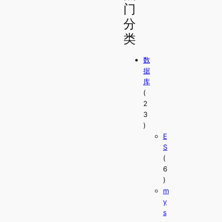
门
分
类
数
据
库
(
2
3
)
E
S
(
6
)
m
y
s