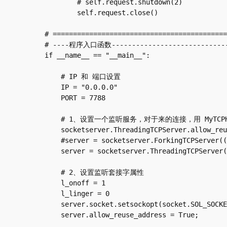
        # self.request.shutdown(2)

        self.request.close()

# ===========================================
# ----程序入口函数-------------------------------
if __name__ == "__main__":

    # IP 和 端口设置

    IP = "0.0.0.0"

    PORT = 7788

    # 1、设置一个监听服务，对于来的连接，用 MyTCPHandler 类生成一个对象做处理

    socketserver.ThreadingTCPServer.allow_reuse_address = True

    #server = socketserver.ForkingTCPServer((IP,PORT), MyTCPHandler)

    server = socketserver.ThreadingTCPServer((IP,PORT), MyTCPHandler)

    # 2、设置监听套接字属性

    l_onoff = 1

    l_linger = 0

    server.socket.setsockopt(socket.SOL_SOCKET, socket.SO_LINGER, struct.pack('ii', l_onoff, l_linger))

    server.allow_reuse_address = True;
