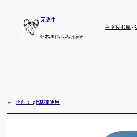
跳
至
无敌牛
内
主页
数据库
容
技术/著作/典籍/分享等
←
之前：
git基础使用