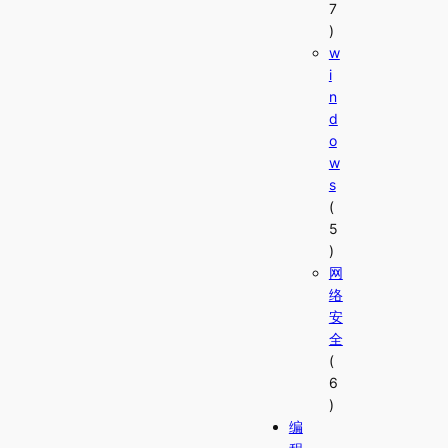
7
)
w
i
n
d
o
w
s
(
5
)
网
络
安
全
(
6
)
编