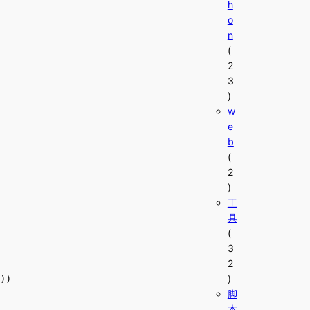
h
o
n
(
2
3
)
w
e
b
(
2
)
工
具
(
3
2
)
脚
本