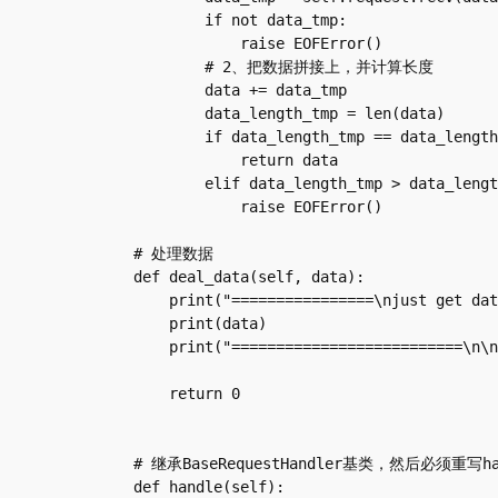
            if not data_tmp:

                raise EOFError()

            # 2、把数据拼接上，并计算长度

            data += data_tmp

            data_length_tmp = len(data)

            if data_length_tmp == data_length:

                return data

            elif data_length_tmp > data_length:

                raise EOFError()

    # 处理数据

    def deal_data(self, data):

        print("================\njust get data:")

        print(data)

        print("==========================\n\n")

        return 0

    # 继承BaseRequestHandler基类，然后必须重写handle方法，并且在handle方法里实现与客户端的所有交互

    def handle(self):
