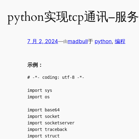
python实现tcp通讯–服
7 月 2, 2024
—
madbull
于
python
, 
编程
由
示例：
# -*- coding: utf-8 -*-

import sys

import os

import base64

import socket

import socketserver

import traceback

import struct
