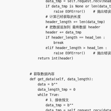
            data_tmp = self.request.recv(head_len - header_length)

            if data_tmp is None or len(data_tmp) == 0 :

                raise EOFError()    # 抛出错误

            # 计算已经获取的长度

            header_length += len(data_tmp)

            # 把数据追加到 最终数据 header

            header += data_tmp

            if header_length == head_len :

                break

            elif header_length > head_len :

                raise EOFError()    # 抛出错误

        return int(header)

    # 获取数据内容

    def get_data(self, data_length):

        data = b""

        data_length_tmp = 0

        while True:

            # 1、接收报文

            data_tmp = b""

            data_tmp = self.request.recv(data_length - data_length_tmp)
