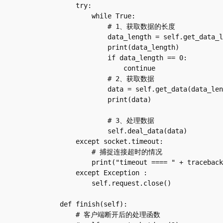
        try:

            while True:

                # 1、获取数据的长度

                data_length = self.get_data_length()

                print(data_length)

                if data_length == 0:

                    continue

                # 2、获取数据

                data = self.get_data(data_length)

                print(data)

                # 3、处理数据

                self.deal_data(data)

        except socket.timeout:

            # 捕捉连接超时的情况

            print("timeout ==== " + traceback.format_exc());

        except Exception :

            self.request.close()

    def finish(self):

        # 客户端断开后的处理函数
