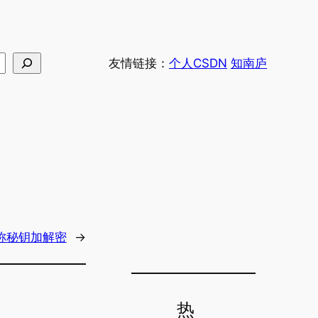
友情链接：
个人CSDN
知南庐
对称秘钥加解密
→
热