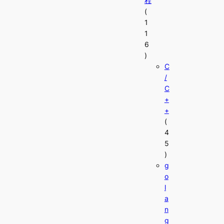
程
(
1
1
6
)
C
/
C
+
+
(
4
5
)
g
o
l
a
n
g